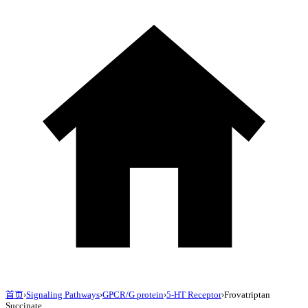
首页
›
Signaling Pathways
›
GPCR/G protein
›
5-HT Receptor
›
Frovatriptan
Succinate