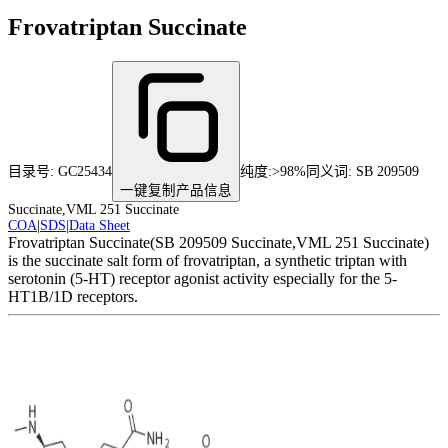
Frovatriptan Succinate
目录号:
GC25434
纯度
:
>98%
同义词:
SB 209509
一键复制产品信息
Succinate,VML 251 Succinate
COA
|
SDS
|
Data Sheet
Frovatriptan Succinate(SB 209509 Succinate,VML 251 Succinate)
is the succinate salt form of frovatriptan, a synthetic triptan with
serotonin (5-HT) receptor agonist activity especially for the 5-
HT1B/1D receptors.