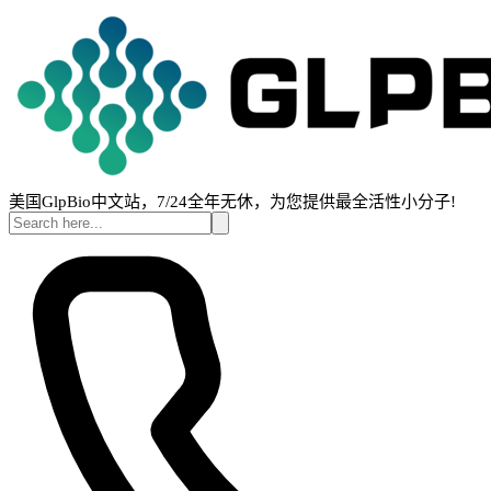
美国GlpBio中文站，7/24全年无休，为您提供最全活性小分子!