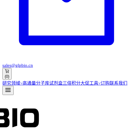
sales@glpbio.cn
(
0
)
研究领域
˅
高通量分子库
试剂盒
三倍积分大促
工具
˅
订购
联系我们