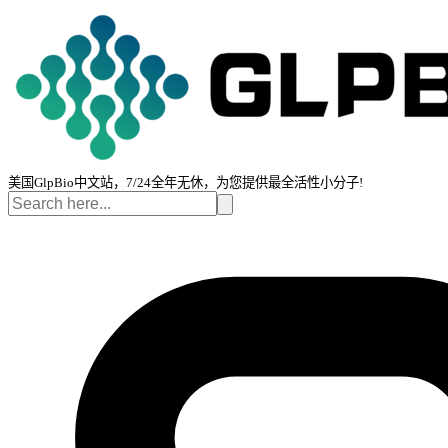
美国GlpBio中文站，7/24全年无休，为您提供最全活性小分子!