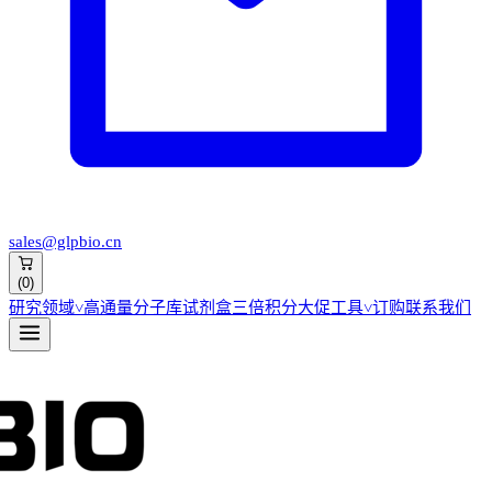
sales@glpbio.cn
(
0
)
研究领域
˅
高通量分子库
试剂盒
三倍积分大促
工具
˅
订购
联系我们