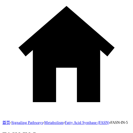
首页
›
Signaling Pathways
›
Metabolism
›
Fatty Acid Synthase (FASN)
›
FASN-IN-5