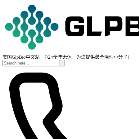
美国GlpBio中文站，7/24全年无休，为您提供最全活性小分子!