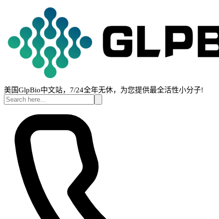
美国GlpBio中文站，7/24全年无休，为您提供最全活性小分子!