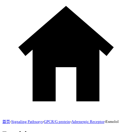
首页
›
Signaling Pathways
›
GPCR/G protein
›
Adrenergic Receptor
›
Esmolol