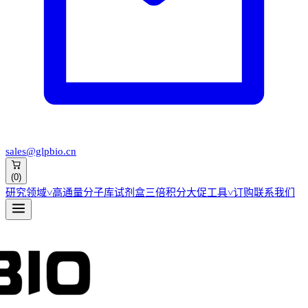
sales@glpbio.cn
(
0
)
研究领域
˅
高通量分子库
试剂盒
三倍积分大促
工具
˅
订购
联系我们