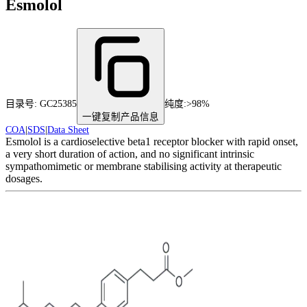
Esmolol
目录号:
GC25385
纯度
:
>98%
一键复制产品信息
COA
|
SDS
|
Data Sheet
Esmolol is a cardioselective beta1 receptor blocker with rapid onset,
a very short duration of action, and no significant intrinsic
sympathomimetic or membrane stabilising activity at therapeutic
dosages.