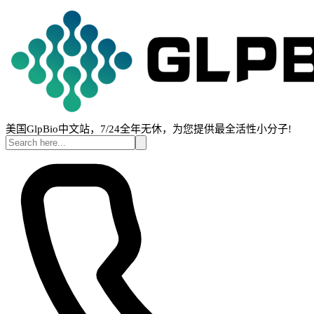
美国GlpBio中文站，7/24全年无休，为您提供最全活性小分子!