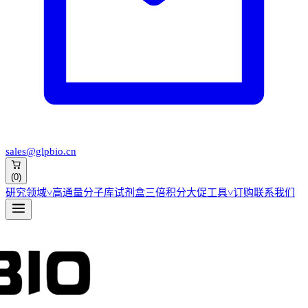
sales@glpbio.cn
(
0
)
研究领域
˅
高通量分子库
试剂盒
三倍积分大促
工具
˅
订购
联系我们