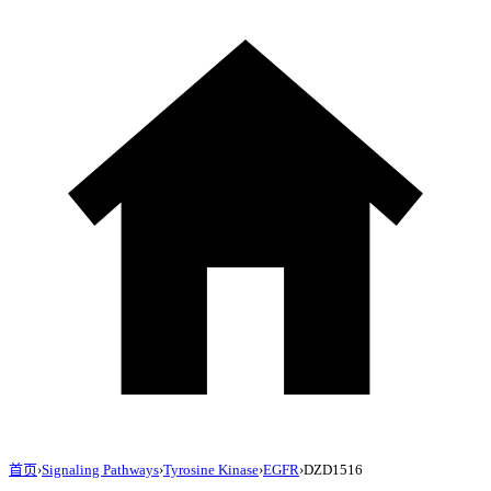
首页
›
Signaling Pathways
›
Tyrosine Kinase
›
EGFR
›
DZD1516