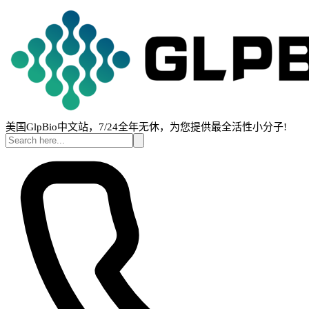
美国GlpBio中文站，7/24全年无休，为您提供最全活性小分子!