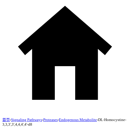
首页
›
Signaling Pathways
›
Proteases
›
Endogenous Metabolite
›
DL-Homocystine-
3,3,3',3',4,4,4',4'-d8