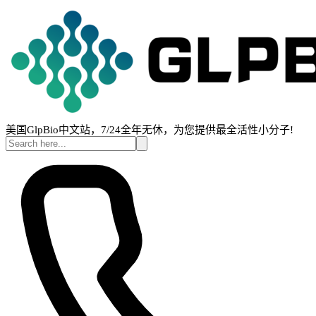
美国GlpBio中文站，7/24全年无休，为您提供最全活性小分子!