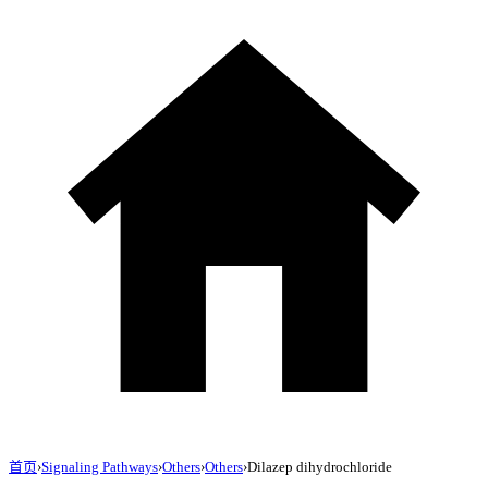
首页
›
Signaling Pathways
›
Others
›
Others
›
Dilazep dihydrochloride