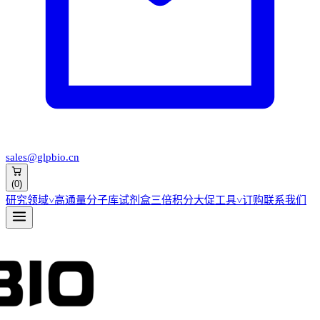
sales@glpbio.cn
(
0
)
研究领域
˅
高通量分子库
试剂盒
三倍积分大促
工具
˅
订购
联系我们