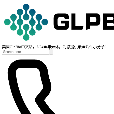
美国GlpBio中文站，7/24全年无休，为您提供最全活性小分子!