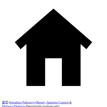
首页
›
Signaling Pathways
›
Obesity, Appetite Control &
Diabetes
›
Diabetes
›
Dapiglutide (sodium salt)