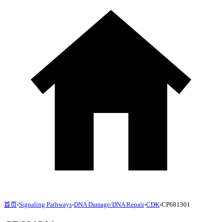
首页
›
Signaling Pathways
›
DNA Damage/DNA Repair
›
CDK
›
CP681301