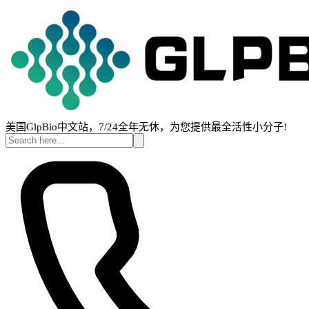
美国GlpBio中文站，7/24全年无休，为您提供最全活性小分子!