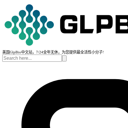
美国GlpBio中文站，7/24全年无休，为您提供最全活性小分子!