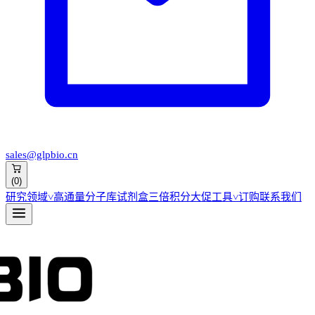
sales@glpbio.cn
(
0
)
研究领域
˅
高通量分子库
试剂盒
三倍积分大促
工具
˅
订购
联系我们