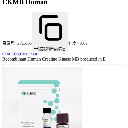
CKMB Human
目录号:
GP26185
纯度
:
>98%
一键复制产品信息
COA
|
SDS
|
Data Sheet
Recombinant Human Creatine Kinase MB produced in E