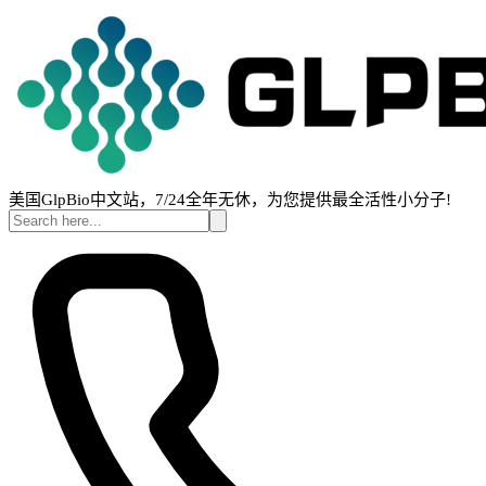
美国GlpBio中文站，7/24全年无休，为您提供最全活性小分子!