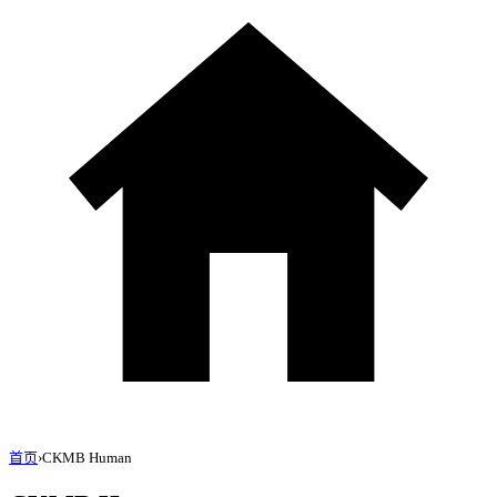
首页
›
CKMB Human