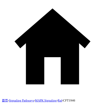
首页
›
Signaling Pathways
›
MAPK Signaling
›
Raf
›
CFT1946