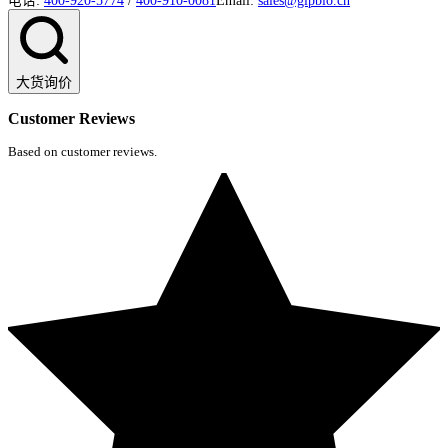
电话:
400-920-5774
/
400-910-0081
Email:
sales@glpbio.cn
大货询价
Customer Reviews
Based on customer reviews.