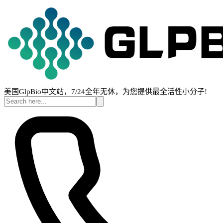
美国GlpBio中文站，7/24全年无休，为您提供最全活性小分子!