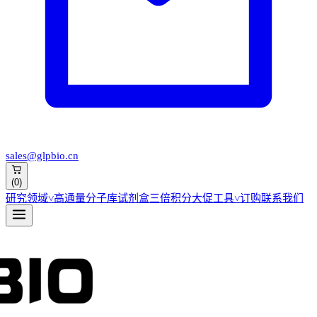
sales@glpbio.cn
(
0
)
研究领域
˅
高通量分子库
试剂盒
三倍积分大促
工具
˅
订购
联系我们