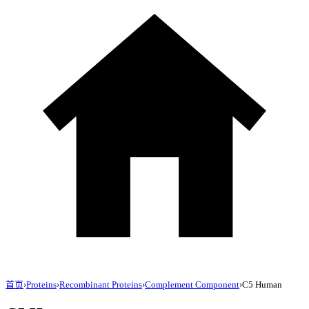
首页
›
Proteins
›
Recombinant Proteins
›
Complement Component
›
C5 Human