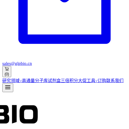
sales@glpbio.cn
(
0
)
研究领域
˅
高通量分子库
试剂盒
三倍积分大促
工具
˅
订购
联系我们