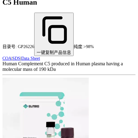
C5 Human
目录号:
GP26226
纯度
:
>98%
一键复制产品信息
COA
|
SDS
|
Data Sheet
Human Complement C5 produced in Human plasma having a
molecular mass of 190 kDa