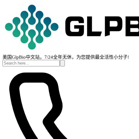
美国GlpBio中文站，7/24全年无休，为您提供最全活性小分子!