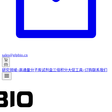
sales@glpbio.cn
(
0
)
研究领域
˅
高通量分子库
试剂盒
三倍积分大促
工具
˅
订购
联系我们