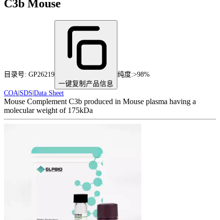
C3b Mouse
目录号:
GP26219
纯度
:
>98%
一键复制产品信息
COA
|
SDS
|
Data Sheet
Mouse Complement C3b produced in Mouse plasma having a
molecular weight of 175kDa