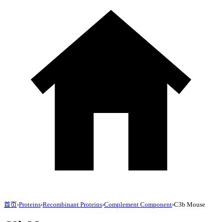
首页
›
Proteins
›
Recombinant Proteins
›
Complement Component
›
C3b Mouse