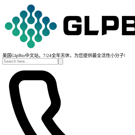
美国GlpBio中文站，7/24全年无休，为您提供最全活性小分子!