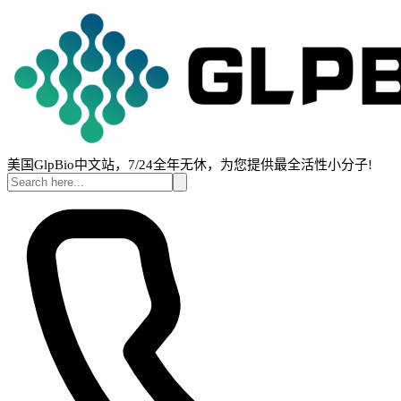
美国GlpBio中文站，7/24全年无休，为您提供最全活性小分子!