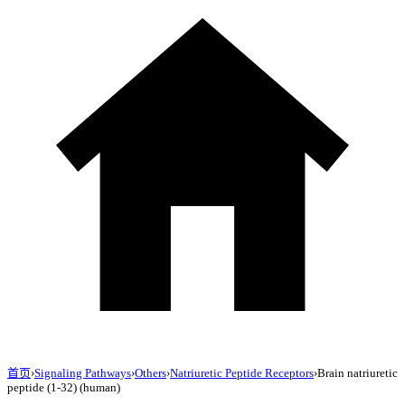
首页
›
Signaling Pathways
›
Others
›
Natriuretic Peptide Receptors
›
Brain natriuretic
peptide (1-32) (human)