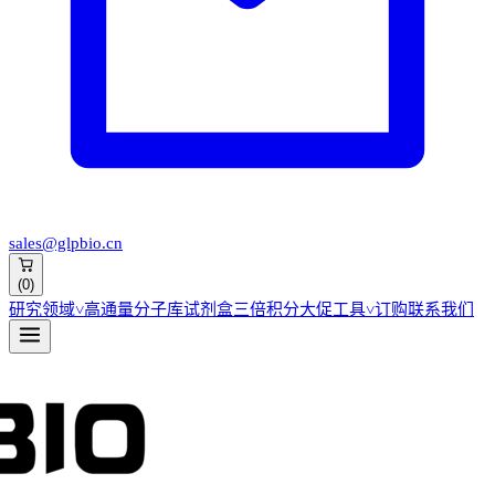
sales@glpbio.cn
(
0
)
研究领域
˅
高通量分子库
试剂盒
三倍积分大促
工具
˅
订购
联系我们