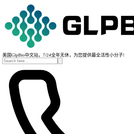
美国GlpBio中文站，7/24全年无休，为您提供最全活性小分子!