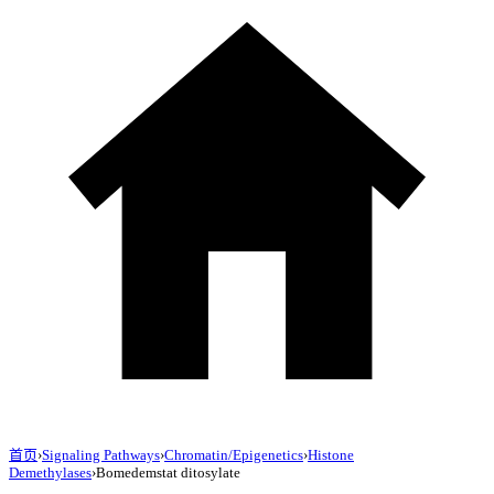
首页
›
Signaling Pathways
›
Chromatin/Epigenetics
›
Histone
Demethylases
›
Bomedemstat ditosylate