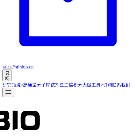
sales@glpbio.cn
(
0
)
研究领域
˅
高通量分子库
试剂盒
三倍积分大促
工具
˅
订购
联系我们