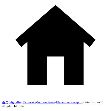
首页
›
Signaling Pathways
›
Neuroscience
›
Histamine Receptor
›
Betahistine-d3
dihydrochloride