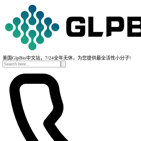
美国GlpBio中文站，7/24全年无休，为您提供最全活性小分子!