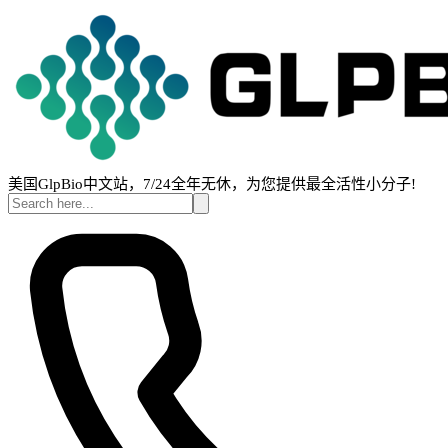
美国GlpBio中文站，7/24全年无休，为您提供最全活性小分子!