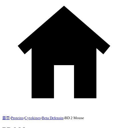
首页
›
Proteins
›
Cytokines
›
Beta Defensin
›
BD 2 Mouse