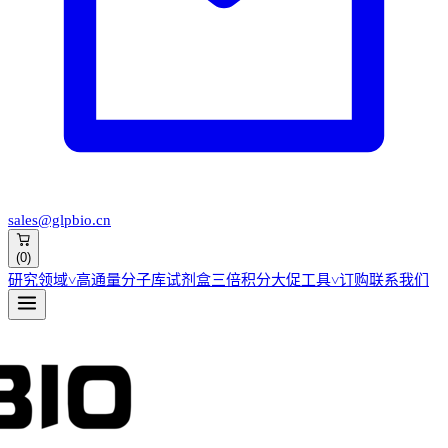
sales@glpbio.cn
(
0
)
研究领域
˅
高通量分子库
试剂盒
三倍积分大促
工具
˅
订购
联系我们