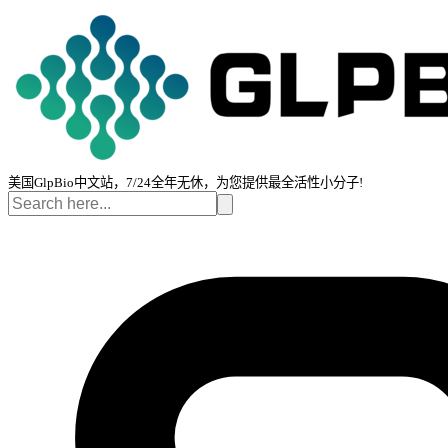
美国GlpBio中文站，7/24全年无休，为您提供最全活性小分子!