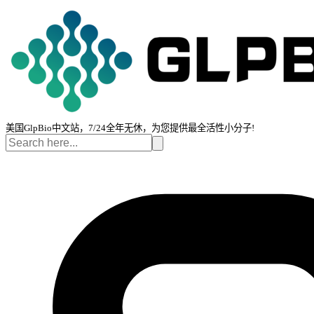
美国GlpBio中文站，7/24全年无休，为您提供最全活性小分子!