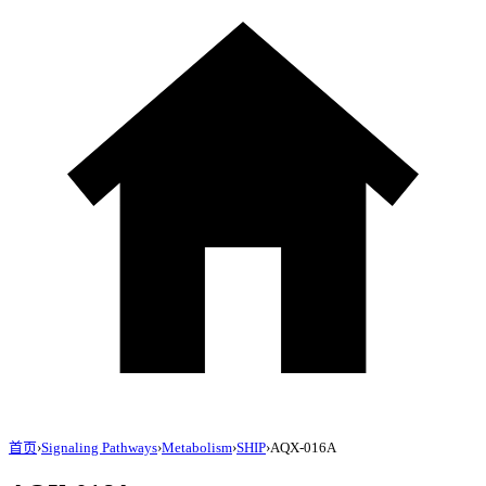
首页
›
Signaling Pathways
›
Metabolism
›
SHIP
›
AQX-016A