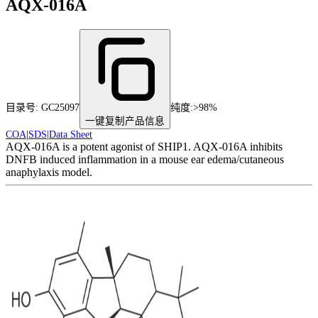
AQX-016A
目录号:
GC25097
纯度
:
>98%
一键复制产品信息
COA
|
SDS
|
Data Sheet
AQX-016A is a potent agonist of SHIP1. AQX-016A inhibits
DNFB induced inflammation in a mouse ear edema/cutaneous
anaphylaxis model.