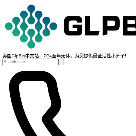
美国GlpBio中文站，7/24全年无休，为您提供最全活性小分子!