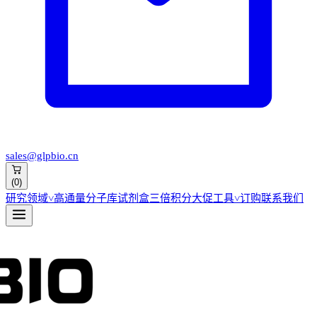
sales@glpbio.cn
(
0
)
研究领域
˅
高通量分子库
试剂盒
三倍积分大促
工具
˅
订购
联系我们