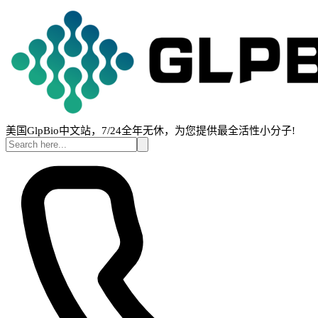
美国GlpBio中文站，7/24全年无休，为您提供最全活性小分子!