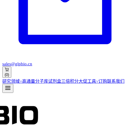
sales@glpbio.cn
(
0
)
研究领域
˅
高通量分子库
试剂盒
三倍积分大促
工具
˅
订购
联系我们