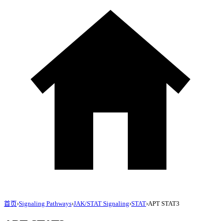
首页
›
Signaling Pathways
›
JAK/STAT Signaling
›
STAT
›
APT STAT3