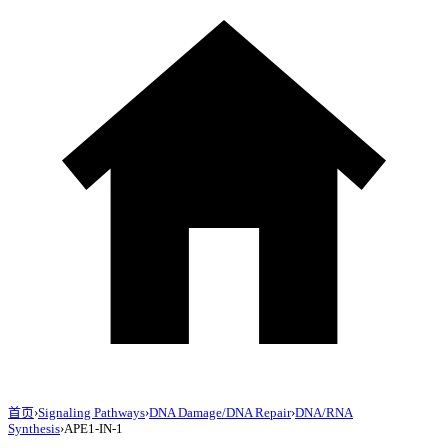
首页
›
Signaling Pathways
›
DNA Damage/DNA Repair
›
DNA/RNA
Synthesis
›
APE1-IN-1