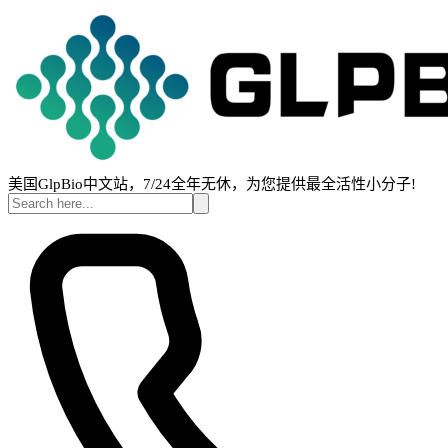
美国GlpBio中文站，7/24全年无休，为您提供最全活性小分子!