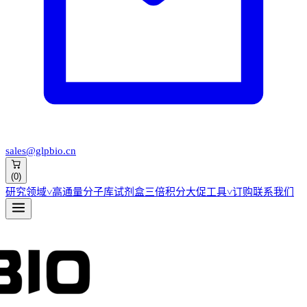
sales@glpbio.cn
(
0
)
研究领域
˅
高通量分子库
试剂盒
三倍积分大促
工具
˅
订购
联系我们