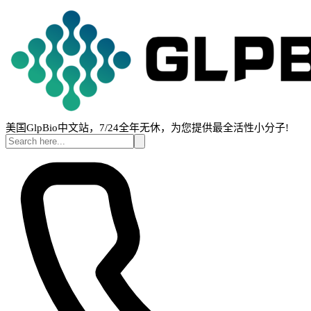
美国GlpBio中文站，7/24全年无休，为您提供最全活性小分子!