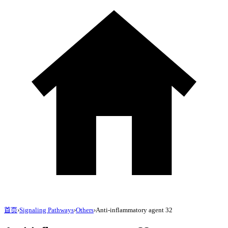
首页
›
Signaling Pathways
›
Others
›
Anti-inflammatory agent 32