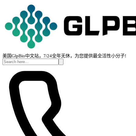
美国GlpBio中文站，7/24全年无休，为您提供最全活性小分子!