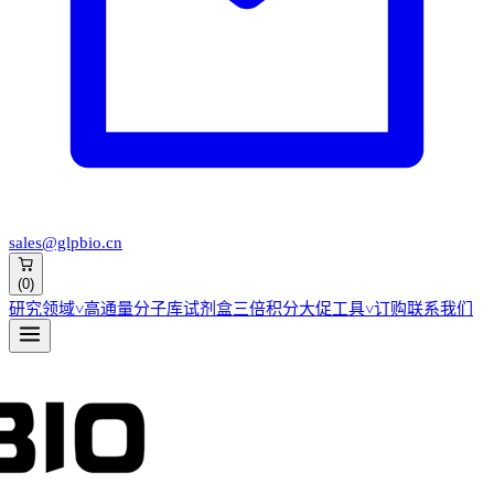
sales@glpbio.cn
(
0
)
研究领域
˅
高通量分子库
试剂盒
三倍积分大促
工具
˅
订购
联系我们