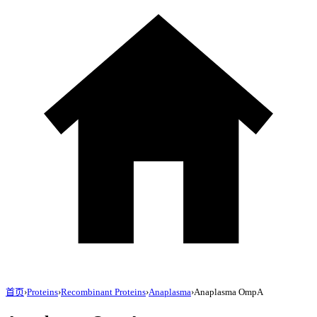
首页
›
Proteins
›
Recombinant Proteins
›
Anaplasma
›
Anaplasma OmpA