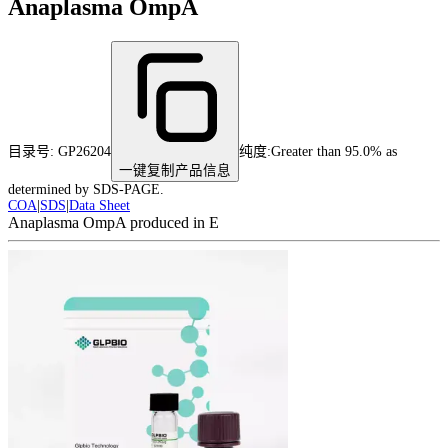
Anaplasma OmpA
目录号:
GP26204
纯度
:
Greater than 95.0% as
一键复制产品信息
determined by SDS-PAGE.
COA
|
SDS
|
Data Sheet
Anaplasma OmpA produced in E