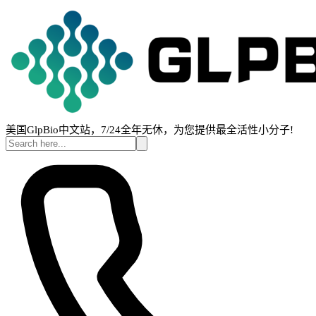
美国GlpBio中文站，7/24全年无休，为您提供最全活性小分子!