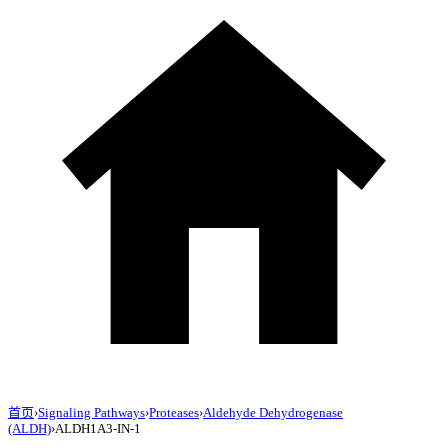
首页
›
Signaling Pathways
›
Proteases
›
Aldehyde Dehydrogenase
(ALDH)
›
ALDH1A3-IN-1