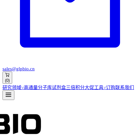
sales@glpbio.cn
(
0
)
研究领域
˅
高通量分子库
试剂盒
三倍积分大促
工具
˅
订购
联系我们