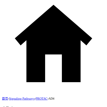
首页
›
Signaling Pathways
›
PROTAC
›
AD4