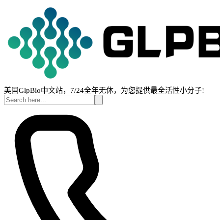
美国GlpBio中文站，7/24全年无休，为您提供最全活性小分子!