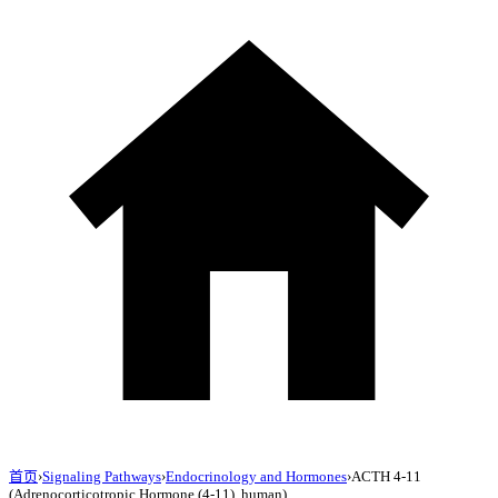
首页
›
Signaling Pathways
›
Endocrinology and Hormones
›
ACTH 4-11
(Adrenocorticotropic Hormone (4-11), human)