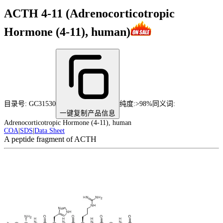
ACTH 4-11 (Adrenocorticotropic
Hormone (4-11), human)
目录号:
GC31530
纯度
:
>98%
同义词:
一键复制产品信息
Adrenocorticotropic Hormone (4-11), human
COA
|
SDS
|
Data Sheet
A peptide fragment of ACTH