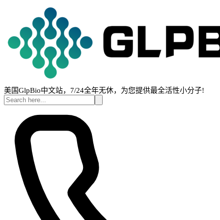
美国GlpBio中文站，7/24全年无休，为您提供最全活性小分子!