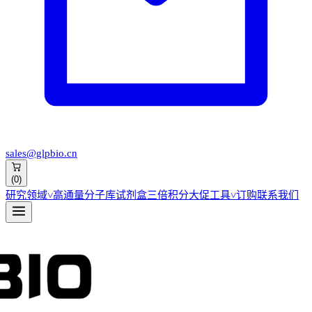
sales@glpbio.cn
(
0
)
研究领域
˅
高通量分子库
试剂盒
三倍积分大促
工具
˅
订购
联系我们