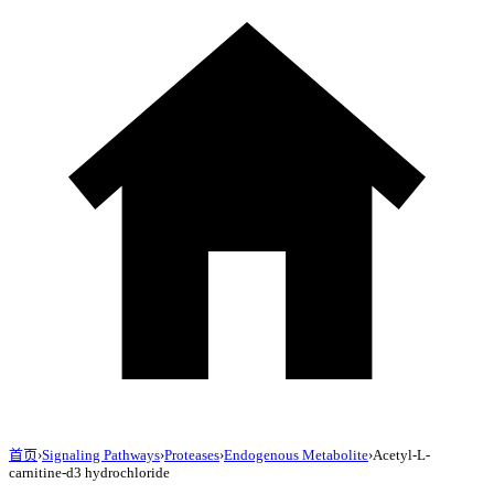
首页
›
Signaling Pathways
›
Proteases
›
Endogenous Metabolite
›
Acetyl-L-
carnitine-d3 hydrochloride