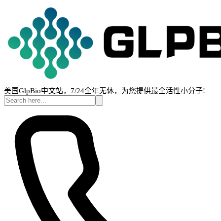
美国GlpBio中文站，7/24全年无休，为您提供最全活性小分子!