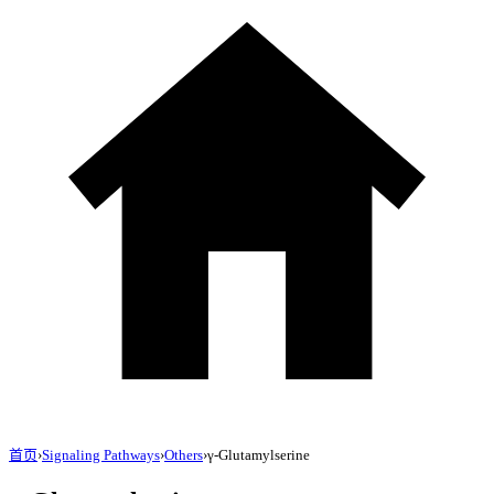
首页
›
Signaling Pathways
›
Others
›
γ-Glutamylserine