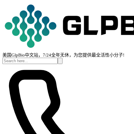
美国GlpBio中文站，7/24全年无休，为您提供最全活性小分子!