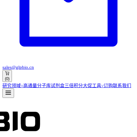
sales@glpbio.cn
(
0
)
研究领域
˅
高通量分子库
试剂盒
三倍积分大促
工具
˅
订购
联系我们