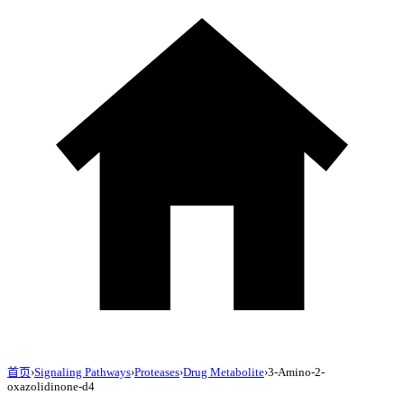
首页
›
Signaling Pathways
›
Proteases
›
Drug Metabolite
›
3-Amino-2-
oxazolidinone-d4