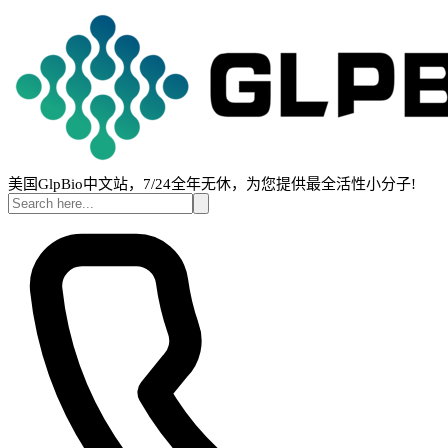
美国GlpBio中文站，7/24全年无休，为您提供最全活性小分子!