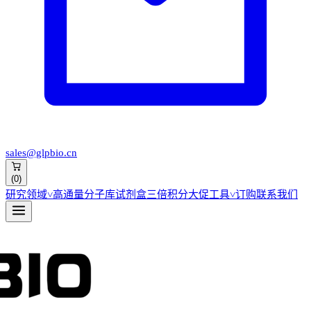
sales@glpbio.cn
(
0
)
研究领域
˅
高通量分子库
试剂盒
三倍积分大促
工具
˅
订购
联系我们