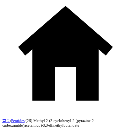
首页
›
Peptides
›
(2S)-Methyl 2-(2-cyclohexyl-2-(pyrazine-2-
carboxamido)acetamido)-3,3-dimethylbutanoate