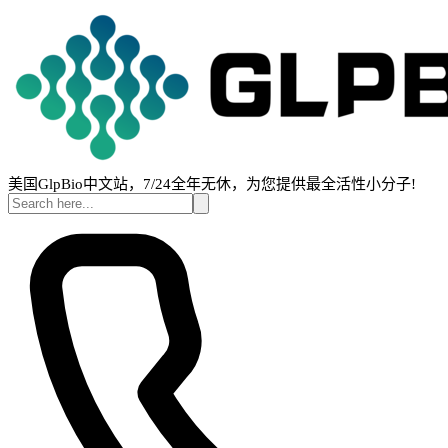
美国GlpBio中文站，7/24全年无休，为您提供最全活性小分子!