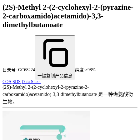
(2S)-Methyl 2-(2-cyclohexyl-2-(pyrazine-
2-carboxamido)acetamido)-3,3-
dimethylbutanoate
目录号:
GC68224
纯度
:
>98%
一键复制产品信息
COA
|
SDS
|
Data Sheet
(2S)-Methyl 2-(2-cyclohexyl-2-(pyrazine-2-
carboxamido)acetamido)-3,3-dimethylbutanoate 是一种缬氨酸衍
生物。