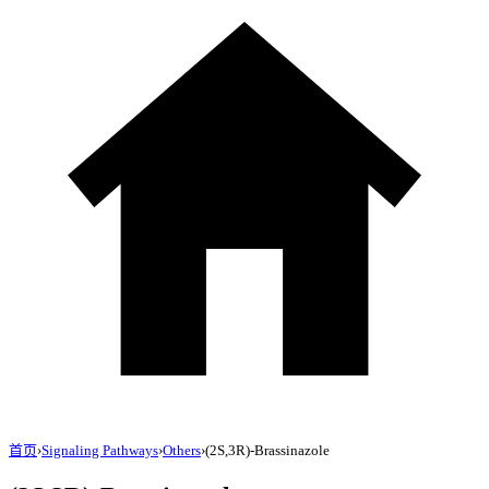
首页
›
Signaling Pathways
›
Others
›
(2S,3R)-Brassinazole