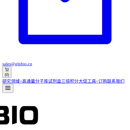
sales@glpbio.cn
(
0
)
研究领域
˅
高通量分子库
试剂盒
三倍积分大促
工具
˅
订购
联系我们