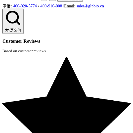
电话:
400-920-5774
/
400-910-0081
Email:
sales@glpbio.cn
大货询价
Customer Reviews
Based on customer reviews.