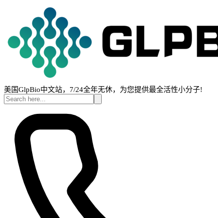
美国GlpBio中文站，7/24全年无休，为您提供最全活性小分子!