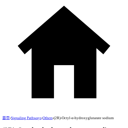
首页
›
Signaling Pathways
›
Others
›
(2R)-Octyl-α-hydroxyglutarate sodium