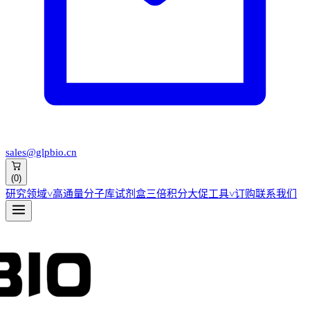
sales@glpbio.cn
(
0
)
研究领域
˅
高通量分子库
试剂盒
三倍积分大促
工具
˅
订购
联系我们