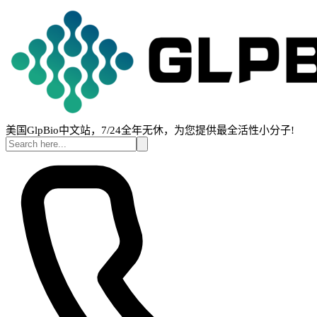
美国GlpBio中文站，7/24全年无休，为您提供最全活性小分子!