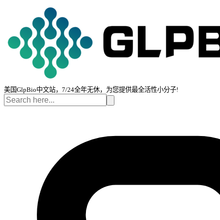
美国GlpBio中文站，7/24全年无休，为您提供最全活性小分子!